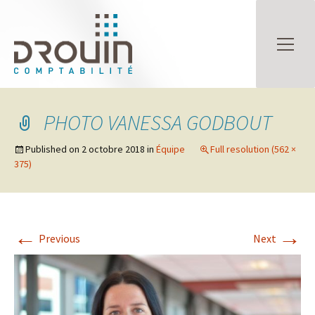
Image 02
Image 03
PHOTO VANESSA GODBOUT
Published on
2 octobre 2018
in
Équipe
Full resolution (562 ×
375)
←
→
Previous
Next