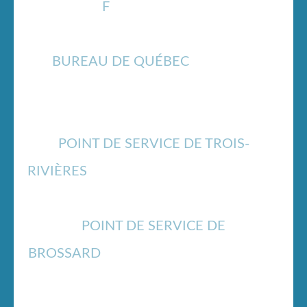
F
418-741-1117
info@drouinctb.ca
BUREAU DE QUÉBEC
825, boul.
Lebourgneuf, bureau 500, Québec
(Québec) G2J 0B9
POINT DE SERVICE DE TROIS-
RIVIÈRES
1350, rue Royale, bureau 1500,
Trois-Rivières (Québec) G9A 4J4
POINT DE SERVICE DE
BROSSARD
6400, avenue Auteuil, bureau
300, Brossard (Québec) J4Z 3P5